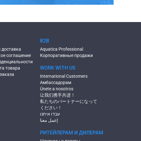
B2B
 доставка
Aquatica Professional
ое соглашение
Корпоративные продажи
иденциальности
WORK WITH US
та товара
заказа
International Customers
Амбассадорам
Únete a nosotros
让我们携手共进！
私たちのパートナーになって
ください！
עבדו איתנו
إعمل معنا
РИТЕЙЛЕРАМ И ДИЛЕРАМ