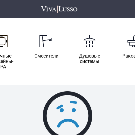
ичные
Смесители
Душевые
Рако
сейны-
системы
SPA