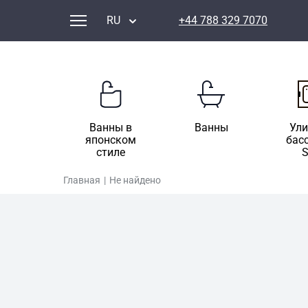
RU
+44 788 329 7070
Ванны в
Ванны
Ул
японском
бас
стиле
Главная
|
Не найдено