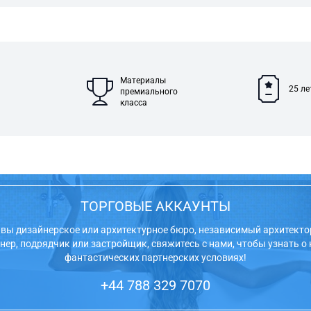
Материалы
25 ле
премиального
класса
ТОРГОВЫЕ АККАУНТЫ
 вы дизайнерское или архитектурное бюро, независимый архитекто
нер, подрядчик или застройщик, свяжитесь с нами, чтобы узнать о
фантастических партнерских условиях!
+44 788 329 7070