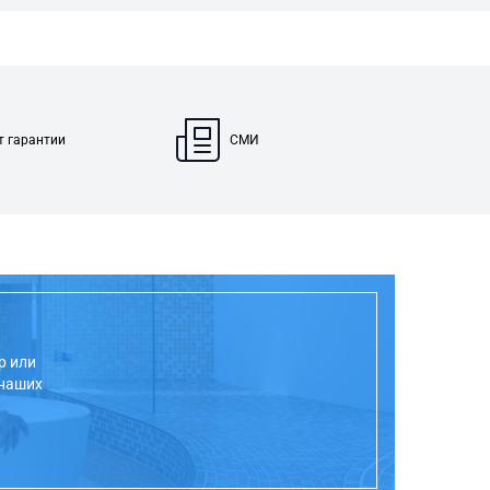
т гарантии
СМИ
р или
 наших