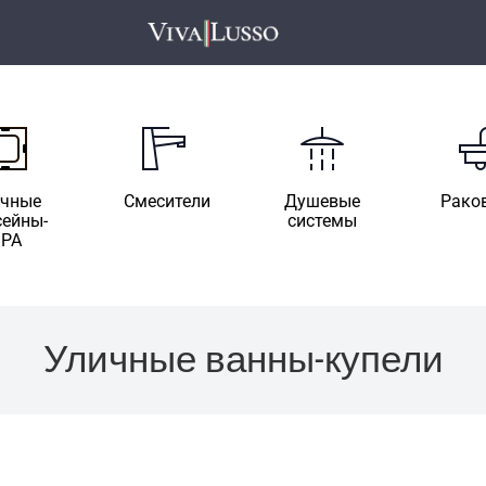
ичные
Смесители
Душевые
Рако
сейны-
системы
SPA
Уличные ванны-купели