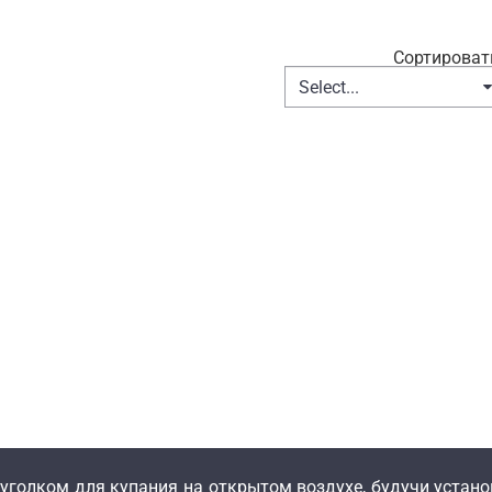
Сортироват
Select...
уголком для купания на открытом воздухе, будучи установ