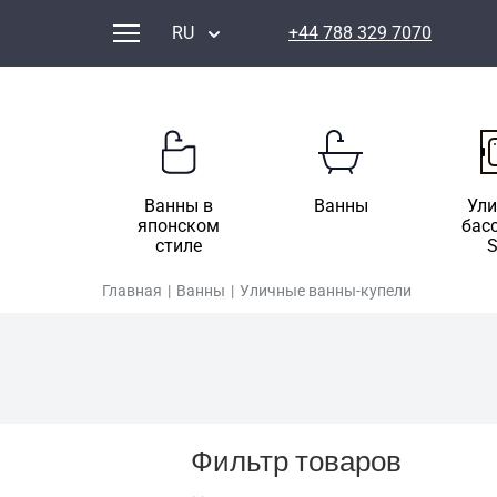
RU
+44 788 329 7070
Ванны в
Ванны
Ул
японском
бас
стиле
Главная
|
Ванны
|
Уличные ванны-купели
Фильтр товаров