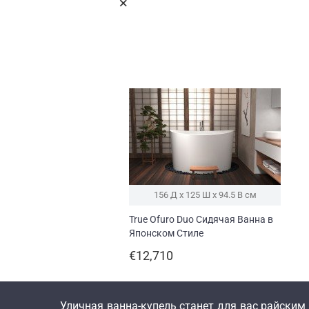
156 Д x 125 Ш x 94.5 В см
True Ofuro Duo Сидячая Ванна в
Японском Стиле
€12,710
Уличная ванна-купель станет для вас райским 