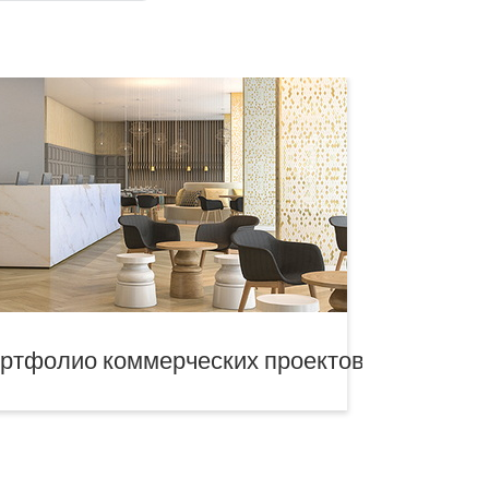
ртфолио коммерческих проектов
Нагр