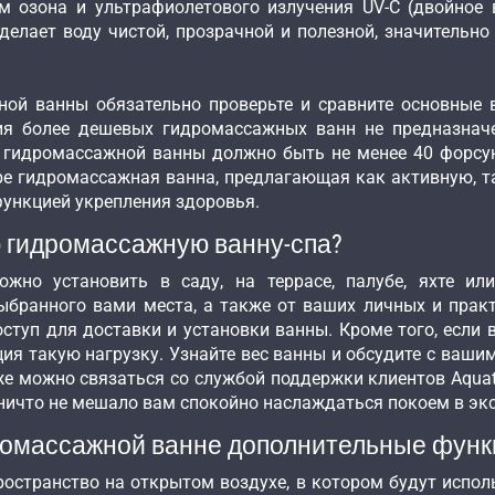
м озона и ультрафиолетового излучения UV-C (двойное
елает воду чистой, прозрачной и полезной, значительно
ной ванны обязательно проверьте и сравните основные
ция более дешевых гидромассажных ванн не предназнач
й гидромассажной ванны должно быть не менее 40 форсун
ре гидромассажная ванна, предлагающая как активную, т
 функцией укрепления здоровья.
 гидромассажную ванну-спа?
жно установить в саду, на террасе, палубе, яхте ил
бранного вами места, а также от ваших личных и практ
туп для доставки и установки ванны. Кроме того, если в
ия такую нагрузку. Узнайте вес ванны и обсудите с ваши
е можно связаться со службой поддержки клиентов Aquat
ы ничто не мешало вам спокойно наслаждаться покоем в 
ромассажной ванне дополнительные фун
ространство на открытом воздухе, в котором будут исполь