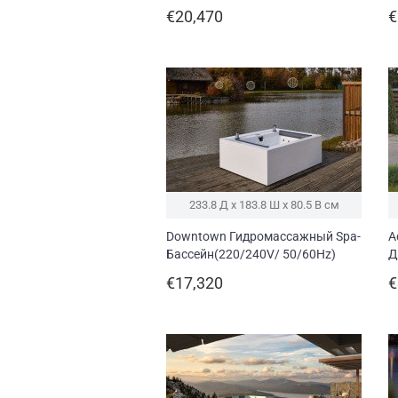
(220/240V/ 50/60Hz)
д
€20,470
€
T
233.8 Д x 183.8 Ш x 80.5 В см
Downtown Гидромассажный Spa-
A
Бассейн(220/240V/ 50/60Hz)
Д
2
€17,320
€