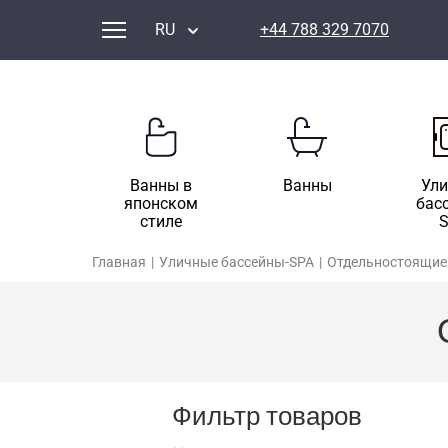
RU
+44 788 329 7070
Ванны в
Ванны
Ул
японском
бас
стиле
Главная
|
Уличные бассейны-SPA
|
Отдельностоящие
Фильтр товаров