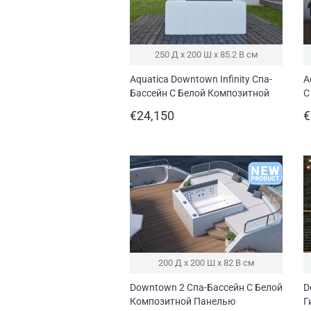
250 Д x 200 Ш x 85.2 В см
Aquatica Downtown Infinity Спа-
A
Бассейн С Белой Композитной
С
Панелью (220/240V/ 50/60Hz)
(
€24,150
€
200 Д x 200 Ш x 82 В см
Downtown 2 Спа-Бассейн С Белой
D
Композитной Панелью
Г