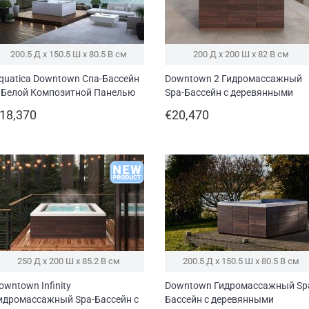
200.5 Д x 150.5 Ш x 80.5 В см
200 Д x 200 Ш x 82 В см
quatica Downtown Спа-Бассейн
Downtown 2 Гидромассажный
 Белой Композитной Панелью
Spa-Бассейн с деревянными
220/240V/ 50/60Hz)
панелями Thermory (220/240V/
18,370
€20,470
50/60Hz)
250 Д x 200 Ш x 85.2 В см
200.5 Д x 150.5 Ш x 80.5 В см
owntown Infinity
Downtown Гидромассажный Sp
идромассажный Spa-Бассейн с
Бассейн с деревянными