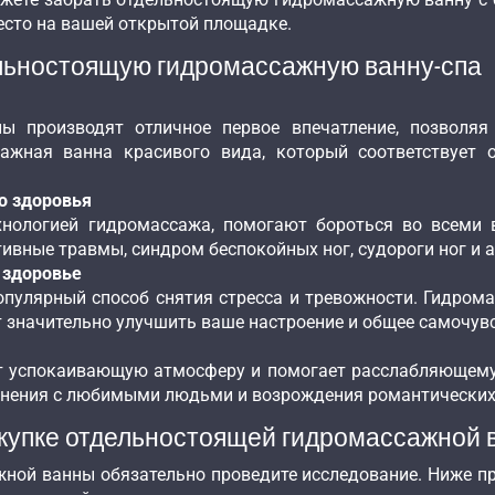
есто на вашей открытой площадке.
льностоящую гидромассажную ванну-спа
 производят отличное первое впечатление, позволяя 
ажная ванна красивого вида, который соответствует 
о здоровья
хнологией гидромассажа, помогают бороться во всеми
тивные травмы, синдром беспокойных ног, судороги ног и а
 здоровье
опулярный способ снятия стресса и тревожности. Гидром
 значительно улучшить ваше настроение и общее самочув
т успокаивающую атмосферу и помогает расслабляющему 
динения с любимыми людьми и возрождения романтически
окупке отдельностоящей гидромассажной 
ной ванны обязательно проведите исследование. Ниже п