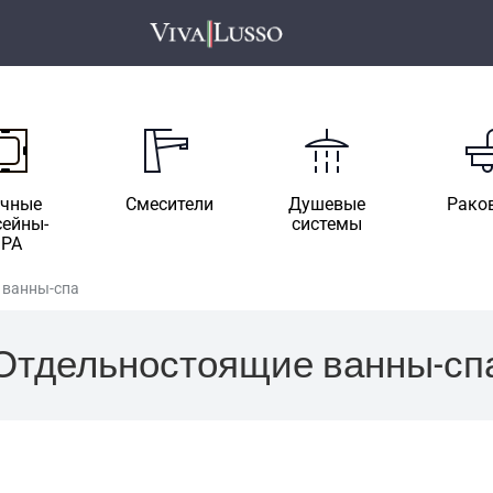
ичные
Смесители
Душевые
Рако
сейны-
системы
SPA
 ванны-спа
Отдельностоящие ванны-сп