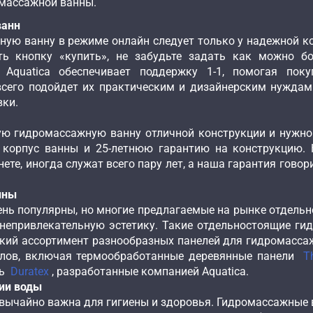
омассажной ванны.
ванн
ую ванну в режиме онлайн следует только у надежной к
ть кнопку «купить», не забудьте задать как можно б
 Aquatica обеспечивает поддержку 1-1, помогая пок
сего подойдет их практическим и дизайнерским нуждам.
вки.
ую гидромассажную ванну отличной конструкции и нужн
 корпус ванны и 25-летнюю гарантию на конструкцию.
ете, иногда служат всего пару лет, а наша гарантия гово
нны
нь популярны, но многие предлагаемые на рынке отдель
непривлекательную эстетику. Такие отдельностоящие ги
окий ассортимент разнообразных панелей для гидромасса
алов, включая термообработанные деревянные панели
T
ль
Duratex
, разработанные компанией Aquatica.
ии воды
вычайно важна для гигиены и здоровья. Гидромассажные 