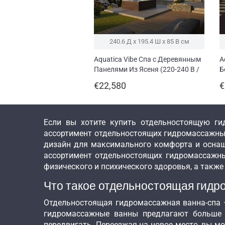
240.6 Д x 195.4 Ш x 85 В см
Aquatica Vibe Спа с Деревянным
A
Панелями Из Ясеня (220-240 В /
Б
50/60 Гц)
(
€22,580
€
Если вы хотите купить отдельностоящую ги
ассортимент отдельностоящих гидромассажных
дизайн для максимального комфорта и оснащ
ассортимент отдельностоящих гидромассажны
физического и психического здоровья, а такж
Что такое отдельностоящая гидр
Отдельностоящая гидромассажная ванна-спа 
гидромассажные ванны предлагают больше 
передвигать. Переезжая на новое место, вы м