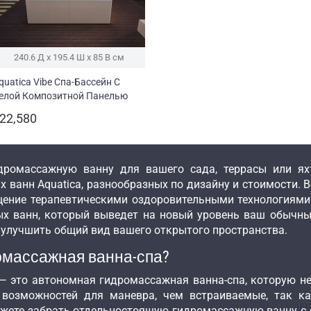
240.6 Д x 195.4 Ш x 85 В см
quatica Vibe Спа-Бассейн С
елой Композитной Панелью
220/240V/ 50/60Hz)
22,580
дромассажную ванну для вашего сада, террасы или ях
 ванн Aquatica, разнообразных по дизайну и стоимости. 
ение терапевтическими оздоровительными технологиям
х ванн, который выведет на новый уровень ваш обычн
е улучшить общий вид вашего открытого пространства.
омассажная ванна-спа?
— это автономная гидромассажная ванна-спа, которую не
возможностей для маневра, чем встраиваемые, так к
ожете забрать отдельностоящую гидромассажную ванну с 