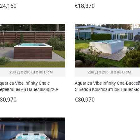
еревянными панелями
панелями Thermory (220/240V/
24,150
€18,370
hermory (220/240V/ 50/60Hz)
50/60Hz)
280 Д x 235 Ш x 85 В см
280 Д x 235 Ш x 85 В см
quatica Vibe Infinity Спа с
Aquatica Vibe Infinity Спа-Бассе
еревянными Панелями(220-
С Белой Композитной Панелью
40 В / 50/60 Гц)
(220/240V/ 50/60Hz)
30,970
€30,970