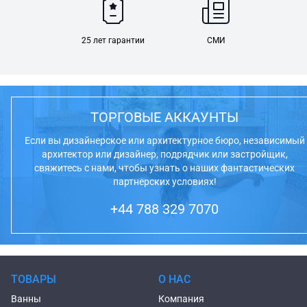
25 лет гарантии
СМИ
ТОРГОВЫЕ АККАУНТЫ
Если вы дизайнерское или архитектурное бюро, независимый
архитектор или дизайнер, подрядчик или застройщик,
свяжитесь с нами, чтобы узнать о наших фантастических
партнерских условиях!
+44 788 329 7070
ТОВАРЫ
О НАС
Ванны
Компания