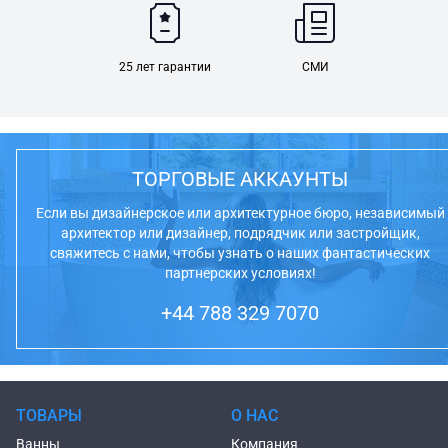
25 лет гарантии
СМИ
ТОРГОВЫЕ АККАУНТЫ
Если вы дизайнерское или архитектурное бюро, независимый
архитектор или дизайнер, подрядчик или застройщик,
свяжитесь с нами, чтобы узнать о наших фантастических
партнерских условиях!
+44 788 329 7070
ТОВАРЫ
О НАС
Ванны
Компания