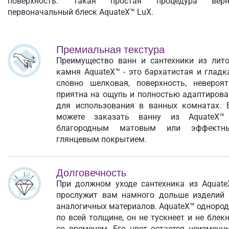
поверхность. Такая простая процедура верн
первоначальный блеск AquateX™ LuX.
Премиальная текстура
Преимущество ванн и сантехники из лито
камня AquateX™ - это бархатистая и гладк
словно шелковая, поверхность, невероят
приятна на ощупь и полностью адаптирова
для использования в ванных комнатах. 
можете заказать ванну из AquateX™
благородным матовым или эффектн
глянцевым покрытием.
Долговечность
При должном уходе сантехника из Aquate
прослужит вам намного дольше изделий 
аналогичных материалов. AquateX™ одноро
по всей толщине, он не тускнеет и не блек
со временем. Его цвет остается неизменн