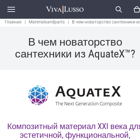
белый
Главная
|
Materialsandparts
|
В чем новаторство сантехники и
AquateX™?
В чем новаторство
сантехники из AquateX™?
Композитный материал XXI века дл
эстетичной, функциональной,