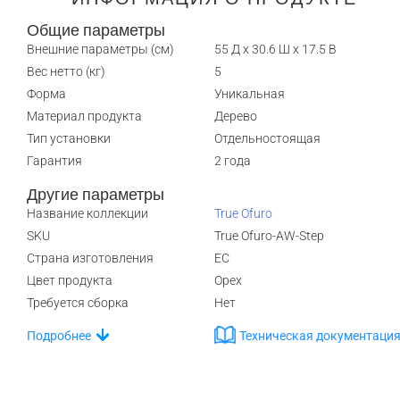
Общие параметры
Внешние параметры (см)
55 Д x 30.6 Ш x 17.5 В
Вес нетто (кг)
5
Форма
Уникальная
Материал продукта
Дерево
Тип установки
Отдельностоящая
Гарантия
2 года
Другие параметры
Название коллекции
True Ofuro
SKU
True Ofuro-AW-Step
Страна изготовления
ЕС
Цвет продукта
Орех
Требуется сборка
Нет
Подробнее
Техническая документаци