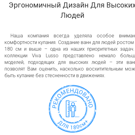
Эргономичный Дизайн Для Высоки
Fully integrated with freestanding bathtub - no
external equipment required
Людей
Plugs into a regular household electrical outlet
Наша компания всегда уделяла особое вниман
All massage system components are made in
комфортности купания. Создание ванн для людей ростом
the USA, and UL certified
180 см и выше – одна из наших приоритетных задач.
коллекции Viva Lusso представлено немало больш
A unique bathing experience that is great for
моделей, подходящих для высоких людей – эти ван
the body and mind
позволят Вам оценить, насколько восхитительным мож
быть купание без стесненности в движениях.
Available with CE/TUV certified
European/International 220V or UL certified
USA/American 110V system
10 year limited warranty on the bathtub shell
2 year limited warranty for all electrical
components and other parts, except drains