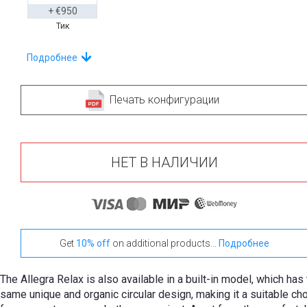
+ €950
Тик
Выберите дренаж
Подробнее
Печать конфигурации
+ €210
+ €260
+ €260
Слив для ванны
Слив для ванны
Слив для ванны
Euroclicker 3
Euroclicker 3
Euroclicker 3
НЕТ В НАЛИЧИИ
(Полированный
(Матовый
(матовый
Хром)
никель)
черный)
+ €260
+ €260
Get
10% off
on additional products...
Подробнее
Слив для ванны
Слив для ванны
Euroclicker
Euroclicker
(состаренное
(полированное
The Allegra Relax is also available in a built-in model, which has
золото)
золото)
same unique and organic circular design, making it a suitable ch