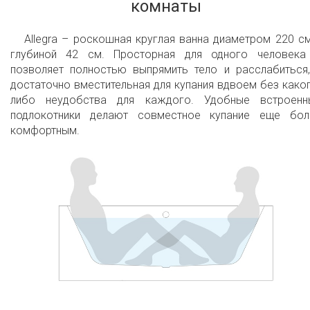
комнаты
24 low-profile air jets
28 low profile LEDs
Allegra – роскошная круглая ванна диаметром 220 с
глубиной 42 см. Просторная для одного человека
Underwater сhromotherapy with slow color
позволяет полностью выпрямить тело и расслабиться,
достаточно вместительная для купания вдвоем без како
rotation or fixed color mode in one of 6
либо неудобства для каждого. Удобные встроенн
available tones
подлокотники делают совместное купание еще бол
Electronic control panel.
комфортным.
Warm air massage
Variable speed massage with wave & pulse
modes
Aesthetically appealing and minimalistic
Easy to operate and maintain
2 Minute Purge Cycle