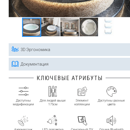
3D Эргономика
Документация
КЛЮЧЕВЫЕ АТРИБУТЫ
Доступны
Для людей выше
Элемент
Доступны разные
модификации
175см
коллекции
цвета
Аэромассаж
LED подсветка
Cенсорный ПУ
Опция Bluetooth