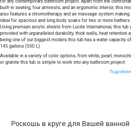
for any contemporary bathroom project. Apart from the comforta
built-in seating, four armrests, and an ergonomic interior, this m
also features a сhromotherapy and air massage system making 
ideal for spacious and long body soaks for two or more bathers.
Using premium acrylic sheets from Lucite International, this tub 
provided with unparalleled durability, thick walls, heat retention 
being one of our biggest models this tub has a water capacity o
145 gallons (550 L).
Available in a variety of color options, from white, pearl, monoc
or granite this tub is simple to work into any bathroom project.
Подробне
This tub comes with 28 low-profile air jets that come with an
electric control allows you to change the variable speed
massage system which helps function the wave and pulse
modes. This model also comes with an underwater
сhromotherapy system with a slow color rotation or fixed colo
mode in one of 6 available tones with 24 low profile LEDs.
Роскошь в круге для Вашей ванной