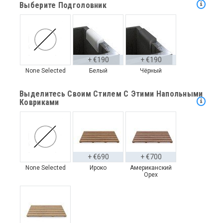
Выберите Подголовник
+ €190
+ €190
None Selected
Белый
Чёрный
Выделитесь Своим Стилем С Этими Напольными
Ковриками
+ €690
+ €700
None Selected
Ироко
Американский
Орех