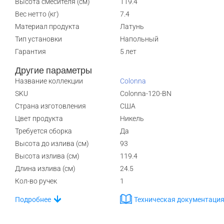
Высота смесителя (см)
119.4
Вес нетто (кг)
7.4
Материал продукта
Латунь
Тип установки
Напольный
Гарантия
5 лет
Другие параметры
Название коллекции
Colonna
SKU
Colonna-120-BN
Страна изготовления
США
Цвет продукта
Никель
Требуется сборка
Да
Высота до излива (см)
93
Высота излива (см)
119.4
Длина излива (см)
24.5
Кол-во ручек
1
Подробнее
Техническая документаци