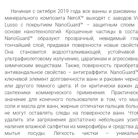
Начиная с октября 2019 года все ванны и раковины
минерального композита NeroX™ выходят с заводов Vi
Lusso с покрытием NanoGuard™ – защитным слоем 
основе нанотехнологий. Крошечные частицы в соста
NanoGuard™ образуют прозрачный, невидимый гла
тончайший слой, придавая поверхности новые свойств
Она становится водоотталкивающей, устойчивой
ультрафиолетовому излучению, царапинам и агрессивн
химическим веществам. Также, поверхность приобрета
антивандальное свойство – антиграффити. NanoGuard™
ключевой элемент долговечности ванн и раковин черн
или другого темного цвета. И он критически важен д
сантехники коммерческого применения. Практическ
значение для конечного пользователя в том, что мыл
соли и масла для ванн, жирные отпечатки пальцев бол
не могут оставлять следы на поверхности ванн. Что
удалить эти загрязнения достаточно небольших усил
наличия влажной салфетки из микрофибры и средства 
мытья посуды. Легкость чистки – уникальн