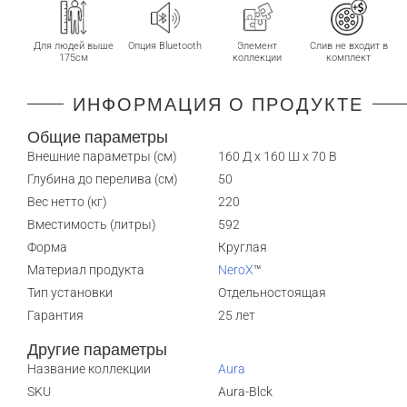
Для людей выше
Опция Bluetooth
Элемент
Слив не входит в
175см
коллекции
комплект
ИНФОРМАЦИЯ О ПРОДУКТЕ
Общие параметры
Внешние параметры (см)
160 Д x 160 Ш x 70 В
Глубина до перелива (см)
50
Вес нетто (кг)
220
Вместимость (литры)
592
Форма
Круглая
Материал продукта
NeroX
™
Тип установки
Отдельностоящая
Гарантия
25 лет
Другие параметры
Название коллекции
Aura
SKU
Aura-Blck