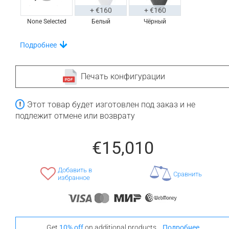
+ €160
+ €160
None Selected
Белый
Чёрный
Выделитесь Своим Стилем С Этими
Подробнее
Напольными Ковриками
Печать конфигурации
Этот товар будет изготовлен под заказ и не
+ €690
+ €700
подлежит отмене или возврату
None Selected
Ироко
Американский
Орех
€15,010
Добавить в
Сравнить
избранное
+ €950
Тик
Get
10% off
on additional products...
Подробнее