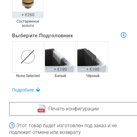
+ €260
Состаренное
золото
Выберите Подголовник
+ €190
+ €190
None Selected
Белый
Чёрный
Выбирайте Из Уникального Набора Полок На
Подробнее
Ванну
Печать конфигурации
Этот товар будет изготовлен под заказ и не
+ €760
+ €770
подлежит отмене или возврату
None Selected
Ироко
Американский