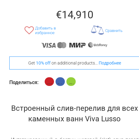
Орех
€14,910
Добавить в
Сравнить
избранное
+ €960
Тик
Выделитесь Своим Стилем С Этими
Get
10% off
on additional products...
Подробнее
Напольными Ковриками
Поделиться:
+ €690
+ €700
None Selected
Ироко
Американский
Встроенный слив-перелив для всех
Орех
каменных ванн Viva Lusso