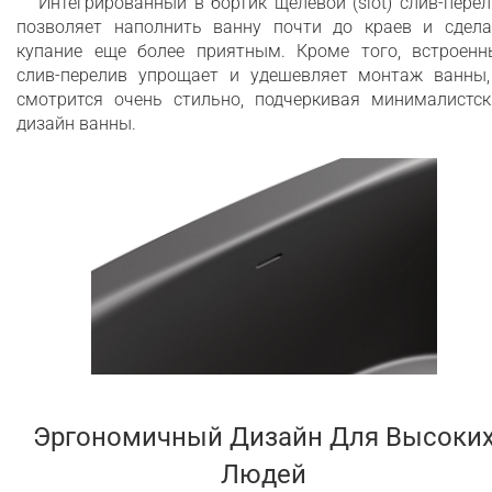
Интегрированный в бортик щелевой (slot) слив-пере
+ €950
позволяет наполнить ванну почти до краев и сдела
Тик
купание еще более приятным. Кроме того, встроенн
слив-перелив упрощает и удешевляет монтаж ванны,
смотрится очень стильно, подчеркивая минималистск
дизайн ванны.
Эргономичный Дизайн Для Высоки
Людей