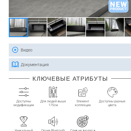
Видео
Документация
КЛЮЧЕВЫЕ АТРИБУТЫ
Доступны
Для людей выше
Элемент
Доступны разные
модификации
175см
коллекции
цвета
Уникальный
Опция Bluetooth
Слив не входит в