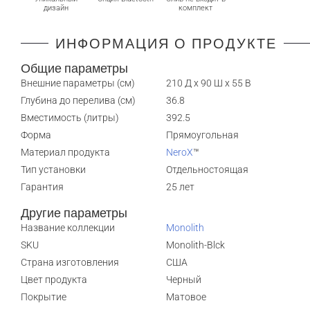
дизайн
комплект
ИНФОРМАЦИЯ О ПРОДУКТЕ
Общие параметры
Внешние параметры (см)
210 Д x 90 Ш x 55 В
Глубина до перелива (см)
36.8
Вместимость (литры)
392.5
Форма
Прямоугольная
Материал продукта
NeroX
™
Тип установки
Отдельностоящая
Гарантия
25 лет
Другие параметры
Название коллекции
Monolith
SKU
Monolith-Blck
Страна изготовления
США
Цвет продукта
Черный
Покрытие
Матовое