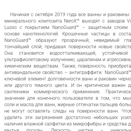
Начиная с октября 2019 года все ванны и раковины
минерального композита NeroX™ выходят с заводов Vi
Lusso с покрытием NanoGuard™ – защитным слоем 
основе нанотехнологий. Крошечные частицы в соста
NanoGuard™ образуют прозрачный, невидимый гла
тончайший слой, придавая поверхности новые свойств
Она становится водоотталкивающей, устойчивой
ультрафиолетовому излучению, царапинам и агрессивн
химическим веществам. Также, поверхность приобрета
антивандальное свойство – антиграффити. NanoGuard™
ключевой элемент долговечности ванн и раковин черн
или другого темного цвета. И он критически важен д
сантехники коммерческого применения. Практическ
значение для конечного пользователя в том, что мыл
соли и масла для ванн, жирные отпечатки пальцев бол
не могут оставлять следы на поверхности ванн. Что
удалить эти загрязнения достаточно небольших усил
наличия влажной салфетки из микрофибры и средства 
мытья посуды. Легкость чистки – уникальн