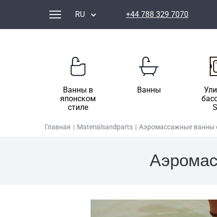
RU
+44 788 329 7070
Ванны в
Ванны
Ул
японском
бас
стиле
Главная
|
Materialsandparts
|
Аэромассажные ванны се
Аэромасс