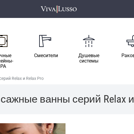
ичные
Смесители
Душевые
Рако
сейны-
системы
SPA
рий Relax и Relax Pro
ажные ванны серий Relax и 