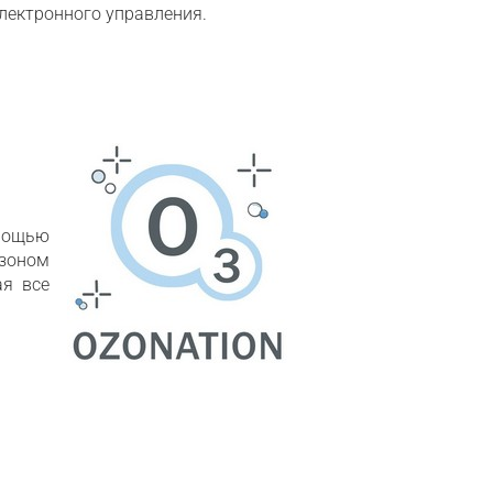
лектронного управления.
мощью
озоном
ая все