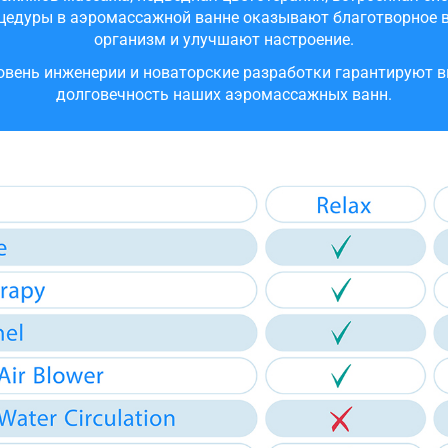
цедуры в аэромассажной ванне оказывают благотворное в
организм и улучшают настроение.
вень инженерии и новаторские разработки гарантируют 
долговечность наших аэромассажных ванн.