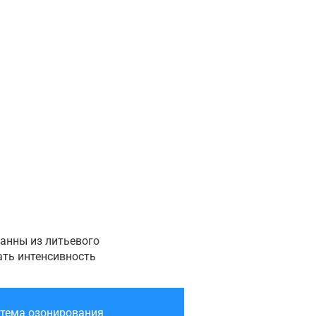
анны из литьевого
ать интенсивность
стема озонирования