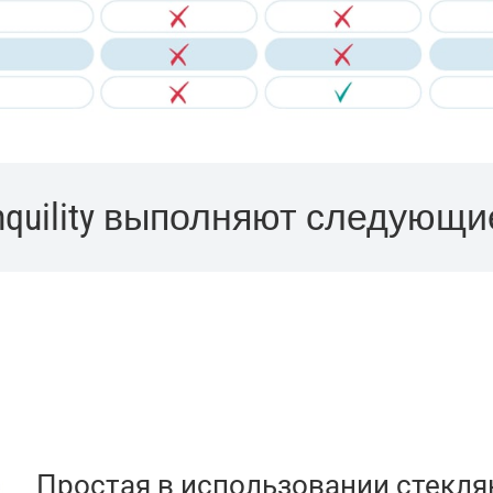
nquility выполняют следующи
Простая в использовании стекля