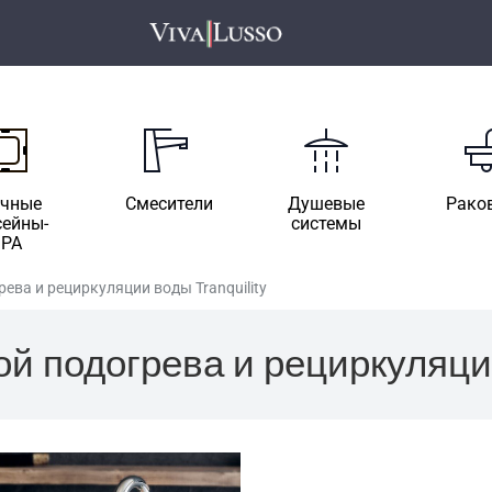
ичные
Смесители
Душевые
Рако
сейны-
системы
SPA
ева и рециркуляции воды Tranquility
й подогрева и рециркуляции 