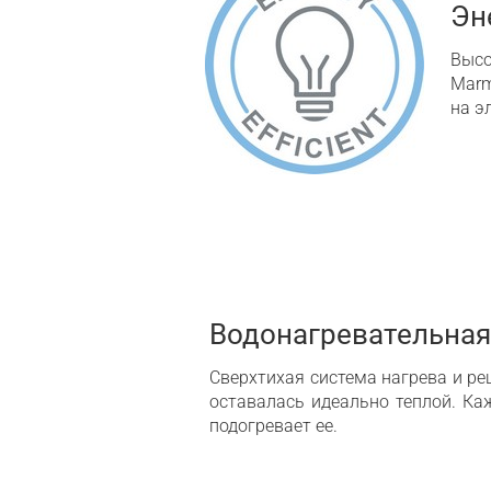
Эн
Высо
Marm
на э
Водонагревательная
Сверхтихая система нагрева и ре
оставалась идеально теплой. Ка
подогревает ее.