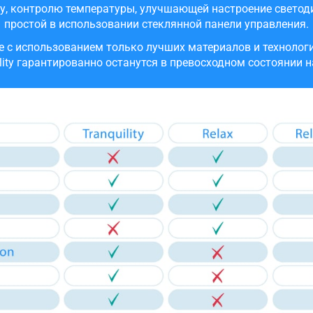
у, контролю температуры, улучшающей настроение светоди
простой в использовании стеклянной панели управления.
е с использованием только лучших материалов и технологи
lity гарантированно останутся в превосходном состоянии н