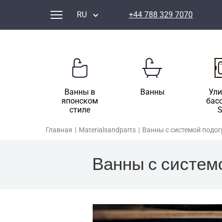
RU
+44 788 329 7070
Ванны в
Ванны
Ул
японском
бас
стиле
Главная
|
Materialsandparts
|
Ванны с системой подогр
Ванны с системо