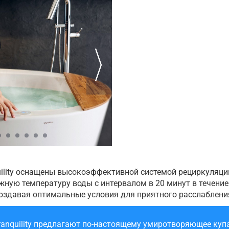
uility оснащены высокоэффективной системой рециркуляции
ную температуру воды с интервалом в 20 минут в течение 
оздавая оптимальные условия для приятного расслаблени
ranquility предлагают по-настоящему умиротворяющее куп