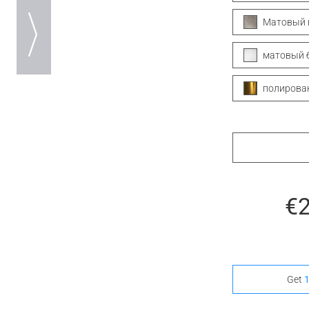
Матовый 
матовый 
полирова
€
Get
1