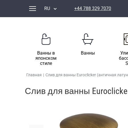
RU
+44 788 329 7070
Ванны в
Ванны
Ул
японском
бас
стиле
Главная
|
Слив для ванны Euroclicker (античная латун
Слив для ванны Euroclicke