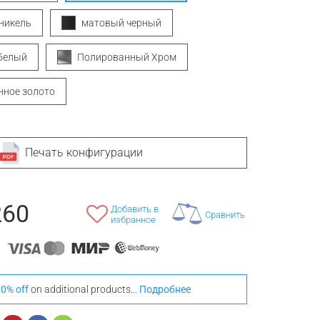
никель
матовый черный
белый
Полированный Хром
нное золото
Печать конфигурации
260
Добавить в
Сравнить
избранное
0% off
on additional products...
Подробнее