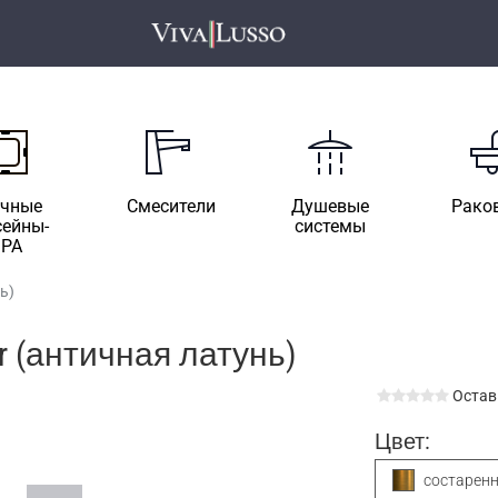
ичные
Смесители
Душевые
Рако
сейны-
системы
SPA
ь)
r (античная латунь)
Остав
Цвет:
состаренн