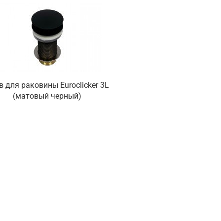
в для раковины Euroclicker 3L
Слив для раковины Eu
(матовый черный)
(Полированный