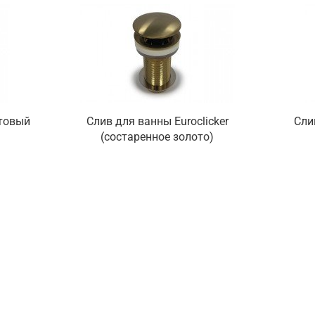
атовый
Слив для ванны Euroclicker
Сли
(состаренное золото)