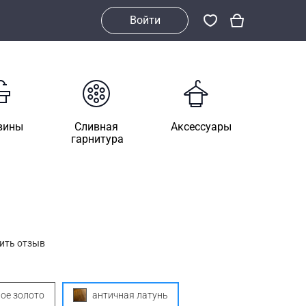
Войти
вины
Сливная
Аксессуары
гарнитура
ить отзыв
ое золото
античная латунь