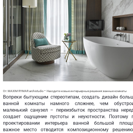
-
От: MAXIM RYMAR archistudio
Находите новые интерьерные решения:
ванные комнаты
Вопреки бытующим стереотипам, создать дизайн боль
ванной комнаты намного сложнее, чем обустро
маленький санузел – переизбыток пространства нере
создает ощущение пустоты и неуютности. Поэтому 
проектировании интерьера ванной большой площ
важное место отводится композиционному решени