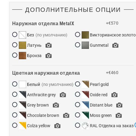
ДОПОЛНИТЕЛЬНЫЕ ОПЦИИ
Наружная отделка MetalX
+€570
Без
Викторианское золото
Латунь
Gunmetal
Бронза
Цветная наружная отделка
+€460
Белый
Pearl gold
Anthracite grey
Oxide red
Grey brown
Distant blue
Chocolate brown
Moss green
Colza yellow
RAL Отделка на заказ