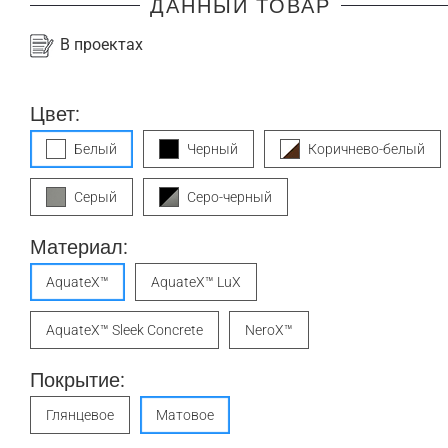
ДАННЫЙ ТОВАР
В проектах
Цвет:
Белый
Черный
Коричнево-белый
Серый
Серо-черный
Материал:
AquateX™
AquateX™ LuX
AquateX™ Sleek Concrete
NeroX™
Покрытие:
Глянцевое
Матовое