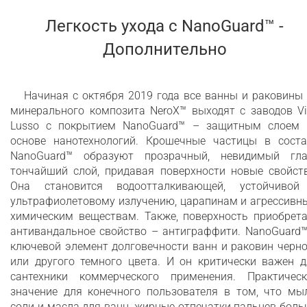
Легкость ухода c NanoGuard™ -
Дополнительно
Начиная с октября 2019 года все ванны и раковины
минерального композита NeroX™ выходят с заводов Vi
Lusso с покрытием NanoGuard™ – защитным слоем 
основе нанотехнологий. Крошечные частицы в соста
NanoGuard™ образуют прозрачный, невидимый гла
тончайший слой, придавая поверхности новые свойств
Она становится водоотталкивающей, устойчивой
ультрафиолетовому излучению, царапинам и агрессивн
химическим веществам. Также, поверхность приобрета
антивандальное свойство – антиграффити. NanoGuard™
ключевой элемент долговечности ванн и раковин черн
или другого темного цвета. И он критически важен д
сантехники коммерческого применения. Практическ
значение для конечного пользователя в том, что мыл
соли и масла для ванн, жирные отпечатки пальцев бол