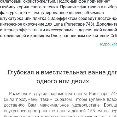
салатовый, охристо-желтый. Подобный фон подчеркнет
глубину коричневого оттенка. Проявите фантазию в выбор
фактуры стен – текстурированное дерево, объемная
штукатурка или плитка с 3д-эффектом создадут достойно
интересное окружение для Luna (Purescape 748). Дополнит
интерьер эффектными аксессуарами – деревянной полкой
столешницей и ковриком Onde, напольным смесителем Celi
Подробне
Проектируя ванну Luna (Purescape 748) размером 155,5х
см, наши дизайнеры стремились сделать эргономичную 
компактную модель, подходящую для ванных комнат
Глубокая и вместительная ванна дл
стандартной площади. Однако такая ванна будет хорош
одного или двоих
смотреться и в большом помещении, если Вы хотите
совместить душевую зону с зоной для продолжительног
купания.
Размеры и другие параметры ванны Purescape 74
были продуманы таким образом, чтобы купание вдво
доставило Вам максимальное удовольствие. Больш
Изготовлено из премированного литого
внутреннее пространство ванны длиной 155 см по вер
камня AquateX™
бортиков и эргономичные наклонные стенки позволят 