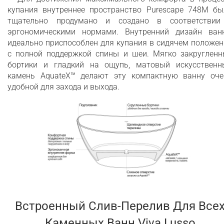
Глубокая ванна
купания внутреннее пространство Purescape 748M бы
тщательно продумано и создано в соответствии
эргономическими нормами. Внутренний дизайн ван
идеально приспособлен для купания в сидячем положе
с полной поддержкой спины и шеи. Мягко закругленн
бортики и гладкий на ощупь, матовый искусственн
камень AquateX™ делают эту компактную ванну оче
удобной для захода и выхода.
Встроенный Слив-Перелив Для Все
Каменных Ванн Viva Lusso