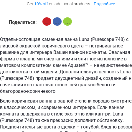
None Selected
Ироко
Тик
Get
10% off
on additional products...
Подробнее
Поделиться:
Отдельностоящая каменная ванна Luna (Purescape 748) с
лицевой окраской коричневого цвета – нетривиальное
решение для интерьера Вашей ванной комнаты. Овальная
форма с плавными очертаниями и элитное исполнение в
матовом композитном камне AquateX™ – не единственные
достоинства этой модели. Дополнительную ценность Luna
(Purescape 748) придает двухцветный дизайн, созданный н
сочетании контрастных тонов: нейтрально-белого и
благородно-коричневого.
Бело-коричневая ванна в равной степени хорошо смотритс
в классическом, и современном интерьере. Если ванная
комната выдержана в стиле эко, этно или кантри, Luna
(Purescape 748) также прекрасно дополнит обстановку.
Предпочтительные цвета отделки – голубой, бледно-розов