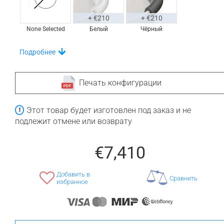
+ €210
+ €210
None Selected
Белый
Чёрный
Выбирайте Из Уникального Набора Полок На
Подробнее
Ванну
Печать конфигурации
Этот товар будет изготовлен под заказ и не
+ €630
+ €840
подлежит отмене или возврату
None Selected
Ироко
Тик
€7,410
Выделитесь Своим Стилем С Этими
Напольными Ковриками
Добавить в
Сравнить
избранное
+ €810
+ €1,100