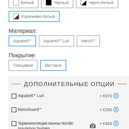
Белый
Черный
Черно-белый
Коричнево-белый
Материал:
AquateX™
AquateX™ LuX
NeroX™
Покрытие:
Глянцевое
Матовое
ДОПОЛНИТЕЛЬНЫЕ ОПЦИИ
AquateX™ LuX
+ €910
NanoGuard™
+ €290
Термоизоляция ванны Nordic
+ €460
Insulation System