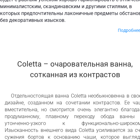
минималистским, скандинавским и другими стилями, в
которых предпочтительны лаконичные предметы обстано
без декоративных изысков.
Подробне
Чистый скандинавский стиль и минимум
деталей
Coletta – очаровательная ванна,
сотканная из контрастов
Литой камень Aquatex™ обеспечивает
высокую теплоемкость и долговечность
Бархатистая текстура ванны теплая и
Отдельностоящая ванна Coletta необыкновенна в св
дизайне, созданном на сочетании контрастов. Ее ча
приятная на ощупь
вместительна, но смотрится очень элегантно благода
Легкая очистка и дезинфекция благодаря
продуманному, плавному переходу обода ванны 
утонченно-узкого к функционально-широком
не пористой гипоаллергенной поверхности
Изысканность внешнего вида Coletta усиливается за с
Предназначено для купания одного или
сужения бортов к основанию чаши, которое выгляд