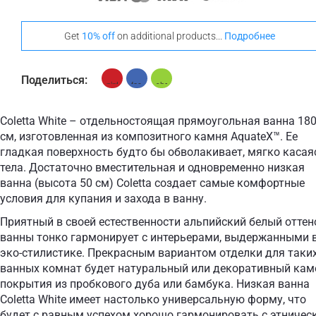
+ €960
Тик
Get
10% off
on additional products...
Подробнее
Выделитесь Своим Стилем С Этими
Напольными Ковриками
Поделиться:
Coletta White – отдельностоящая прямоугольная ванна 18
см, изготовленная из композитного камня AquateX™. Ее
гладкая поверхность будто бы обволакивает, мягко касая
+ €690
+ €700
тела. Достаточно вместительная и одновременно низкая
None Selected
Ироко
Американский
Орех
ванна (высота 50 см) Coletta создает самые комфортные
условия для купания и захода в ванну.
Приятный в своей естественности альпийский белый оттен
ванны тонко гармонирует с интерьерами, выдержанными 
эко-стилистике. Прекрасным вариантом отделки для таки
+ €950
ванных комнат будет натуральный или декоративный кам
Тик
покрытия из пробкового дуба или бамбука. Низкая ванна
Coletta White имеет настолько универсальную форму, что
будет с равным успехом хорошо гармонировать с этничес