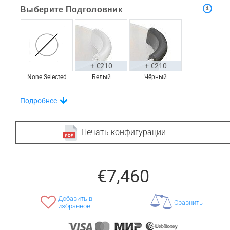
Выберите Подголовник
+ €210
+ €210
None Selected
Белый
Чёрный
Выбирайте Из Уникального Набора Полок На
Подробнее
Ванну
Печать конфигурации
+ €760
+ €830
€7,460
None Selected
Ироко
Американский
Орех
Добавить в
Сравнить
избранное