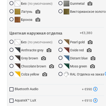
Без
Gunmetal
Латунь
Викторианское золото
Бронза
Цветная наружная отделка
+€3,380
Без
Pearl gold
Anthracite grey
Oxide red
Grey brown
Distant blue
Chocolate brown
Moss green
Colza yellow
RAL Отделка на заказ
Bluetooth Audio
+ €990
AquateX™ LuX
+ €910