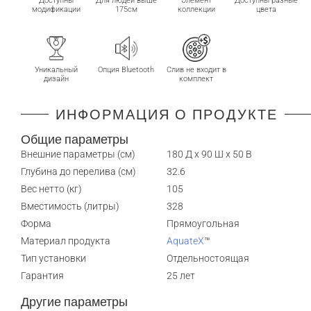
Доступны
Для людей выше
Элемент
Доступны разные
модификации
175см
коллекции
цвета
Уникальный
Опция Bluetooth
Слив не входит в
дизайн
комплект
ИНФОРМАЦИЯ О ПРОДУКТЕ
Общие параметры
Внешние параметры (см)
180 Д x 90 Ш x 50 В
Глубина до перелива (см)
32.6
Вес нетто (кг)
105
Вместимость (литры)
328
Форма
Прямоугольная
Материал продукта
AquateX
™
Тип установки
Отдельностоящая
Гарантия
25 лет
Другие параметры