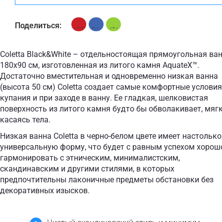
Поделиться:
+ €690
+ €700
Coletta Black&White – отдельностоящая прямоугольная ва
None Selected
Ироко
Американский
180х90 см, изготовленная из литого камня AquateX™.
Орех
Достаточно вместительная и одновременно низкая ванна
(высота 50 см) Coletta создает самые комфортные условия
купания и при заходе в ванну. Ее гладкая, шелковистая
поверхность из литого камня будто бы обволакивает, мяг
касаясь тела.
+ €950
Низкая ванна Coletta в черно-белом цвете имеет настолько
Тик
универсальную форму, что будет с равным успехом хорош
гармонировать с этническим, минималистским,
скандинавским и другими стилями, в которых
предпочтительны лаконичные предметы обстановки без
декоративных изысков.