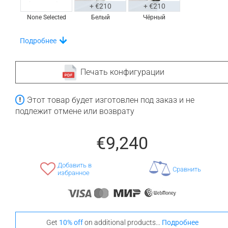
+ €210
+ €210
None Selected
Белый
Чёрный
Выбирайте Из Уникального Набора Полок На
Подробнее
Ванну
Печать конфигурации
Этот товар будет изготовлен под заказ и не
+ €760
+ €830
подлежит отмене или возврату
None Selected
Ироко
Американский
Орех
€9,240
Добавить в
Сравнить
избранное
+ €960
Тик
Выделитесь Своим Стилем С Этими
Get
10% off
on additional products...
Подробнее
Напольными Ковриками