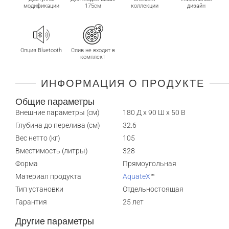
модификации
175см
коллекции
дизайн
Опция Bluetooth
Слив не входит в
комплект
ИНФОРМАЦИЯ О ПРОДУКТЕ
Общие параметры
Внешние параметры (см)
180 Д x 90 Ш x 50 В
Глубина до перелива (см)
32.6
Вес нетто (кг)
105
Вместимость (литры)
328
Форма
Прямоугольная
Материал продукта
AquateX
™
Тип установки
Отдельностоящая
Гарантия
25 лет
Другие параметры