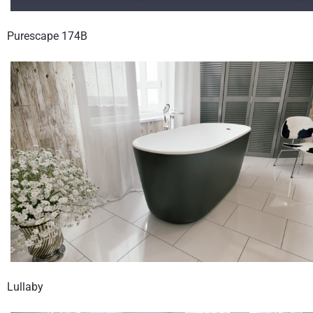
Purescape 174B
Lullaby