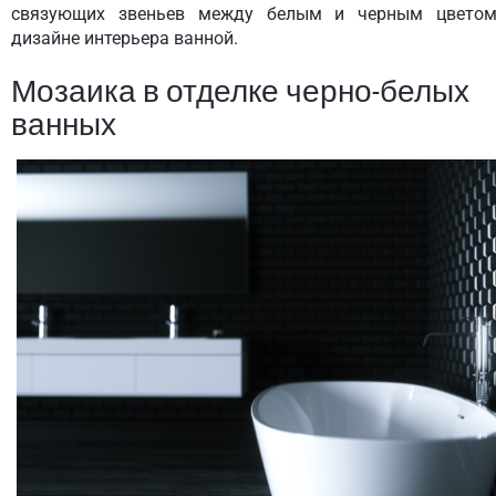
связующих звеньев между белым и черным цвето
дизайне интерьера ванной.
Мозаика в отделке черно-белых
ванных