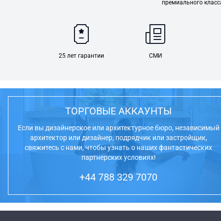
премиального класс
25 лет гарантии
СМИ
ТОРГОВЫЕ АККАУНТЫ
Если вы дизайнерское или архитектурное бюро, независимый
архитектор или дизайнер, подрядчик или застройщик,
свяжитесь с нами, чтобы узнать о наших фантастических
партнерских условиях!
+44 788 329 7070