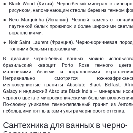
Black Wood (Китай). Черно-белый минерал с линеар
рисунком, напоминающим стволы берез на темном фо
Nero Marquinha (Испания). Черный камень с тончай
паутинкой белых прожилок и более широкими светл
вкраплениями.
Noir Saint Laurent (Франция). Черно-коричневая пород
тонкими белыми прожилками.
В дизайне черно-белых ванных можно использов
бразильский кварцит Porto Rose темного цвет
маленькими белыми и коралловыми вкрапления
Нетривиально смотрятся южноафриканск
мелкозернистые граниты Absolute Black Belfast, Afri
Galaxy и индийский Absolute Black India – минералы исси
черного цвета с микроскопическими белыми включения
По-своему уникален темно-пепельный гранит из Ангол
небольшими пятнышками ультрамаринового оттенка.
Сантехника для ванных в черно-