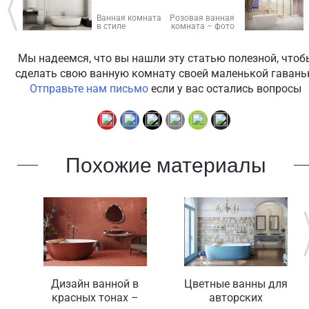
Ванная комната
Розовая ванная
в стиле
комната – фото
минимализм –
в трендовом
функциональный
цвете 2017 года
дизайн в
Мы надеемся, что вы нашли эту статью полезной, чтоб
современном
духе
сделать свою ванную комнату своей маленькой гаван
Отправьте нам письмо
если у вас остались вопросы
Похожие материалы
Дизайн ванной в
Цветные ванны для
красных тонах –
авторских