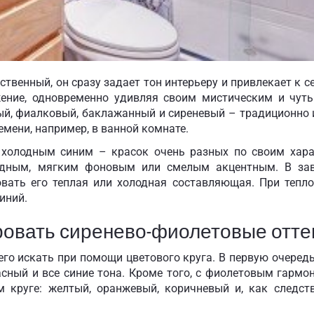
венный, он сразу задает тон интерьеру и привлекает к с
жение, одновременно удивляя своим мистическим и чут
ый, фиалковый, баклажанный и сиреневый – традиционно 
емени, например, в ванной комнате.
 холодным синим – красок очень разных по своим хара
адным, мягким фоновым или смелым акцентным. В зав
вать его теплая или холодная составляющая. При тепл
иний.
ровать сиренево-фиолетовые отте
о искать при помощи цветового круга. В первую очередь,
сный и все синие тона. Кроме того, с фиолетовым гармо
м круге: желтый, оранжевый, коричневый и, как следст