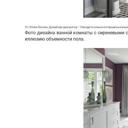
-
От: Юлия Лихова. Дизайнер-декоратор
Находите новые интерьерные реш
Фото дизайна ванной комнаты с сиреневыми 
иллюзию объемности пола.