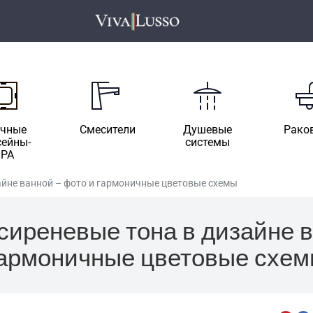
ичные
Смесители
Душевые
Рако
сейны-
системы
SPA
айне ванной – фото и гармоничные цветовые схемы
сиреневые тона в дизайне в
армоничные цветовые схе