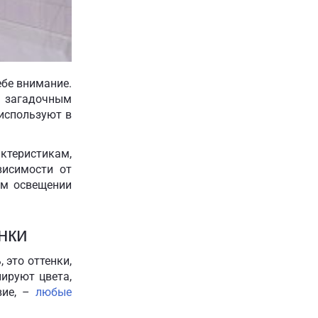
ебе внимание.
ь загадочным
используют в
ктеристикам,
исимости от
ом освещении
нки
 это оттенки,
нируют цвета,
вие, –
любые