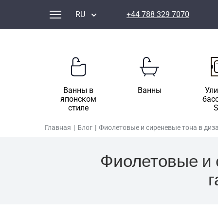
RU
+44 788 329 7070
Ванны в
Ванны
Ул
японском
бас
стиле
Главная
|
Блог
|
Фиолетовые и сиреневые тона в диз
Фиолетовые и 
г