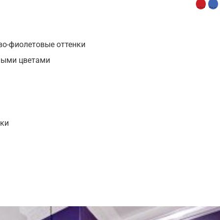
во-фиолетовые оттенки
ьными цветами
нки