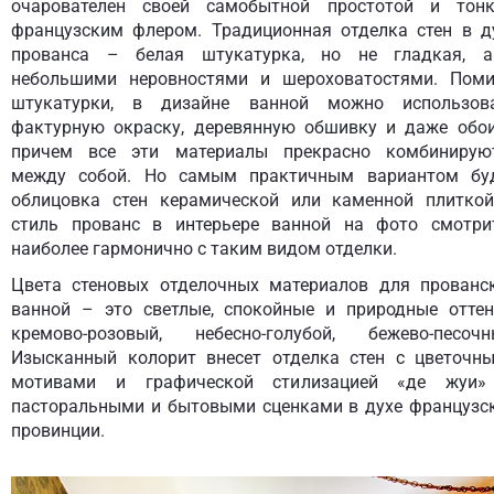
очарователен своей самобытной простотой и тон
французским флером. Традиционная отделка стен в д
прованса – белая штукатурка, но не гладкая, 
небольшими неровностями и шероховатостями. Пом
штукатурки, в дизайне ванной можно использов
фактурную окраску, деревянную обшивку и даже обо
причем все эти материалы прекрасно комбинирую
между собой. Но самым практичным вариантом бу
облицовка стен керамической или каменной плитко
стиль прованс в интерьере ванной на фото смотри
наиболее гармонично с таким видом отделки.
Цвета стеновых отделочных материалов для прованс
ванной – это светлые, спокойные и природные оттен
кремово-розовый, небесно-голубой, бежево-песочн
Изысканный колорит внесет отделка стен с цветочн
мотивами и графической стилизацией «де жуи
пасторальными и бытовыми сценками в духе французс
провинции.