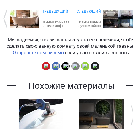
ПРЕДЫДУЩИЙ
CЛЕДУЮЩИЙ
Ванная комната
Какие ванны
в стиле лофт –
лучше: обзор
фото,
ключевых
особенности
характеристик 5
дизайна,
самых
Мы надеемся, что вы нашли эту статью полезной, чтоб
варианты
популярных
отделки
материалов
сделать свою ванную комнату своей маленькой гаван
Отправьте нам письмо
если у вас остались вопросы
Похожие материалы