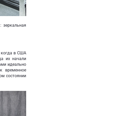
: зеркальная
, когда в США
да их начали
ами идеально
к временное
ом состоянии