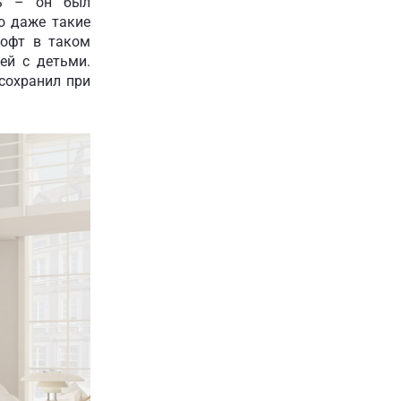
ть – он был
о даже такие
лофт в таком
ей с детьми.
сохранил при