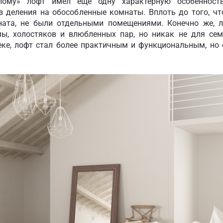
шлому» лофт имел еще одну характерную особеннос
з деления на обособленные комнаты. Вплоть до того, чт
ната, не были отдельными помещениями. Конечно же, 
ы, холостяков и влюбленных пар, но никак не для сем
веке, лофт стал более практичным и функциональным, но 