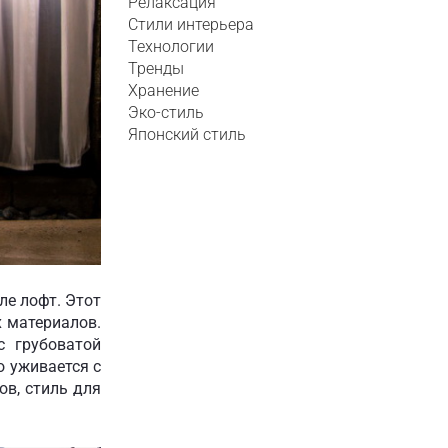
Релаксация
Стили интерьера
Технологии
Тренды
Хранение
Эко-стиль
Японский стиль
ле лофт. Этот
 материалов.
с грубоватой
о уживается с
ов, стиль для