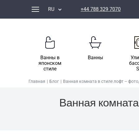
RU
+44 788 329 7070
Ванны в
Ванны
Ул
японском
бас
стиле
Главная
|
Блог
|
Ванная комната в стиле лофт – фото
Ванная комната