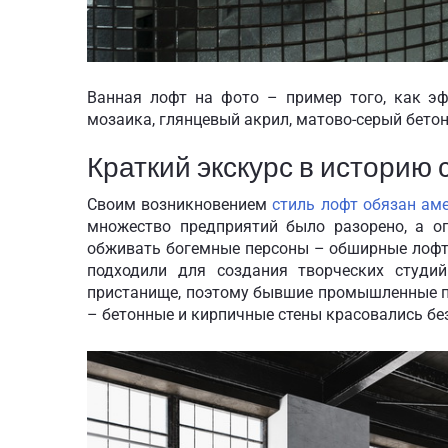
Ванная лофт на фото – пример того, как эф
мозаика, глянцевый акрил, матово-серый бетон 
Краткий экскурс в историю 
Своим возникновением
стиль лофт обязан а
множество предприятий было разорено, а о
обживать богемные персоны – обширные лофт
подходили для создания творческих студи
пристанище, поэтому бывшие промышленные п
– бетонные и кирпичные стены красовались без