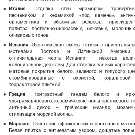
Италия
. Отделка стен мрамором, травертин
песчаником и керамикой «под камень», антич
орнаментика и объемные рельефы, приглушен
палитра пастельно-бирюзовых, бежевых, молочны
оливковых тонов.
Испания
. Экзотическая смесь готики с ориентальн
мотивами Востока и Латинской Америки
отличительная черта Испании – некогда вели
колониальной державы. Для отделки ванных характе
матовые покрытия белого, зеленого и голубого цве
скомбинированные с охристой, кораллово
терракотовой плиткой.
Греция
. Контрастный тандем белого и ярк
ультрамаринового, керамические полы оранжевого то
античный декор – греческий меандр, мозаич
стилизация морской волны.
Марокко
. Сочетание африканских и восточных мотив
Белая плитка с витиеватым узором, дощатые полы