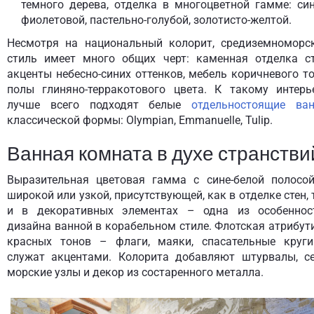
темного дерева, отделка в многоцветной гамме: син
фиолетовой, пастельно-голубой, золотисто-желтой.
Несмотря на национальный колорит, средиземноморс
стиль имеет много общих черт: каменная отделка ст
акценты небесно-синих оттенков, мебель коричневого то
полы глиняно-терракотового цвета. К такому интерь
лучше всего подходят белые
отдельностоящие ва
классической формы: Olympian, Emmanuelle, Tulip.
Ванная комната в духе странстви
Выразительная цветовая гамма с сине-белой полосо
широкой или узкой, присутствующей, как в отделке стен, 
и в декоративных элементах – одна из особеннос
дизайна ванной в корабельном стиле. Флотская атрибут
красных тонов – флаги, маяки, спасательные круг
служат акцентами. Колорита добавляют штурвалы, се
морские узлы и декор из состаренного металла.