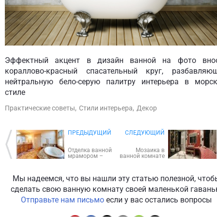
Эффектный акцент в дизайн ванной на фото вно
кораллово-красный спасательный круг, разбавляю
нейтральную бело-серую палитру интерьера в морс
стиле
Практические советы,
Стили интерьера,
Декор
ПРЕДЫДУЩИЙ
CЛЕДУЮЩИЙ
Отделка ванной
Мозаика в
мрамором –
ванной комнате
дизайн
- фото дизайна
интерьеров в
в разных стилях
трендовом
и цветовой
Мы надеемся, что вы нашли эту статью полезной, чтоб
камне
гамме
сделать свою ванную комнату своей маленькой гаван
Отправьте нам письмо
если у вас остались вопросы